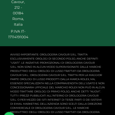
Cavour,
212 -
00184
Roma,
Italia
P.IVA IT-
17114191004
AVVISO IMPORTANTE: OROLOGERIA CAVOUR S.R.L. TRATTA
ESCLUSIVAMENTE OROLOGI DI SECONDO POLSO, ANCHE DEFINITI
“USATI”. LE INIZIATIVE PROMOZIONALI DI OROLOGERIA CAVOUR
S.R.L. NON SONO IN ALCUN MODO SUPERVISIONATE DALLE MARCHE
PRODUTTRICI DEGLI OROLOGI DI LUSSO TRATTATI DA OROLOGERIA
CAVOUR S.R.L.. OROLOGERIA CAVOUR S.R.L. TRATTA PER LA MAGGIOR
PARTE OROLOGI DI LUSSO PRODOTTI DALLA MARCA ROLEX, MA,
ESSENDO SPECIALIZZATA NELLA COMPRAVENDITA DELL’USATO E NON
CONCESSIONARIA UFFICIALE DEL MARCHIO ROLEX NON PUÒ IN ALCUN
MODO TRATTARE OROLOGI DI PRIMO POLSO, ANCHE DETTI “NUOVI”.
TUTTI I PREZZI PUBBLICATI ALL’INTERNO DI OROLOGERIA CAVOUR
S.R.L. O PER MEZZO DEI SITI INTERNET DI TERZE PARTI O DEI SISTEMI
DI EMAIL MARKETING DELL’AZIENDA SONO SCELTI DALLA DIREZIONE
COMMERCIALE DI OROLOGERIA CAVOUR S.R.L.. LE MARCHE
PRODUTTRICI DEGLI OROLOGI DI LUSSO TRATTATI DA OROLOGERIA