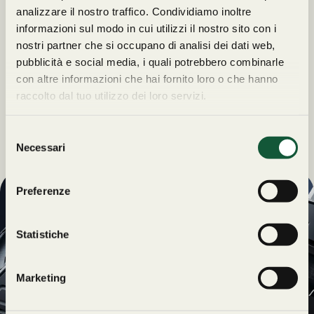
analizzare il nostro traffico. Condividiamo inoltre
informazioni sul modo in cui utilizzi il nostro sito con i
nostri partner che si occupano di analisi dei dati web,
pubblicità e social media, i quali potrebbero combinarle
con altre informazioni che hai fornito loro o che hanno
raccolto dal tuo utilizzo dei loro servizi.
S
Necessari
e
l
e
Preferenze
z
UN REGALO
i
ESCLUSIVO
o
Statistiche
PER TE
n
e
Iscriviti alla newsletter di
Marketing
d
Orologeria Cavour e
e
rimani sempre
Dichiaro di voler