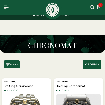
OSTO
OSTO
OSTO
0
CHIAMACI
WHATSAPP
CHRONOMAT
ORDINA
FILTRO
BREITLING
BREITLING
Breitling Chronomat
Breitling Chronomat
REF. B13050
REF. 81950