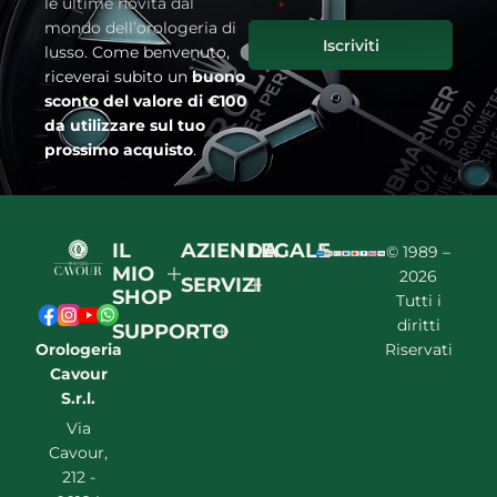
le ultime novità dal
*
mondo dell’orologeria di
Iscriviti
lusso. Come benvenuto,
riceverai subito un
buono
sconto del valore di €100
da utilizzare sul tuo
prossimo acquisto
.
IL
AZIENDA
LEGALE
© 1989 –
MIO
2026
SERVIZI
SHOP
Tutti i
diritti
SUPPORTO
Orologeria
Riservati
Cavour
S.r.l.
Via
Cavour,
212 -