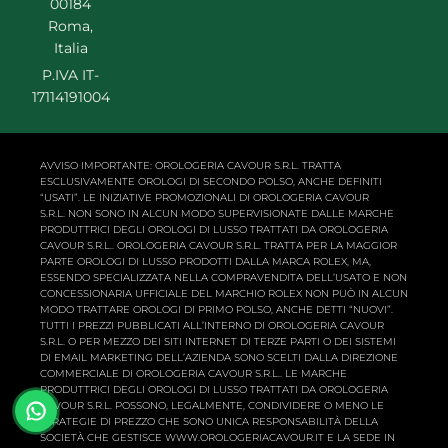
00184
Roma,
Italia
P.IVA IT-
17114191004
AVVISO IMPORTANTE: OROLOGERIA CAVOUR S.R.L. TRATTA
ESCLUSIVAMENTE OROLOGI DI SECONDO POLSO, ANCHE DEFINITI
“USATI”. LE INIZIATIVE PROMOZIONALI DI OROLOGERIA CAVOUR
S.R.L. NON SONO IN ALCUN MODO SUPERVISIONATE DALLE MARCHE
PRODUTTRICI DEGLI OROLOGI DI LUSSO TRATTATI DA OROLOGERIA
CAVOUR S.R.L.. OROLOGERIA CAVOUR S.R.L. TRATTA PER LA MAGGIOR
PARTE OROLOGI DI LUSSO PRODOTTI DALLA MARCA ROLEX, MA,
ESSENDO SPECIALIZZATA NELLA COMPRAVENDITA DELL’USATO E NON
CONCESSIONARIA UFFICIALE DEL MARCHIO ROLEX NON PUÒ IN ALCUN
MODO TRATTARE OROLOGI DI PRIMO POLSO, ANCHE DETTI “NUOVI”.
TUTTI I PREZZI PUBBLICATI ALL’INTERNO DI OROLOGERIA CAVOUR
S.R.L. O PER MEZZO DEI SITI INTERNET DI TERZE PARTI O DEI SISTEMI
DI EMAIL MARKETING DELL’AZIENDA SONO SCELTI DALLA DIREZIONE
COMMERCIALE DI OROLOGERIA CAVOUR S.R.L.. LE MARCHE
PRODUTTRICI DEGLI OROLOGI DI LUSSO TRATTATI DA OROLOGERIA
CAVOUR S.R.L. POSSONO, LEGALMENTE, CONDIVIDERE O MENO LE
STRATEGIE DI PREZZO CHE SONO UNICA RESPONSABILITÀ DELLA
SOCIETÀ CHE GESTISCE WWW.OROLOGERIACAVOUR.IT E LA SEDE IN