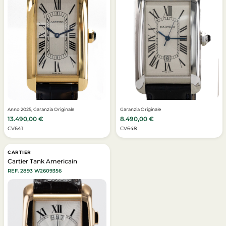
Anno 2025, Garanzia Originale
Garanzia Originale
13.490,00
€
8.490,00
€
CV641
CV648
CARTIER
Cartier Tank Americain
REF. 2893 W2609356