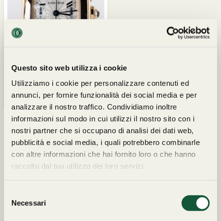
Questo sito web utilizza i cookie
Utilizziamo i cookie per personalizzare contenuti ed
Garanzia Originale
14.900,00
€
annunci, per fornire funzionalità dei social media e per
CV601
analizzare il nostro traffico. Condividiamo inoltre
informazioni sul modo in cui utilizzi il nostro sito con i
nostri partner che si occupano di analisi dei dati web,
pubblicità e social media, i quali potrebbero combinarle
con altre informazioni che hai fornito loro o che hanno
raccolto dal tuo utilizzo dei loro servizi.
I NOSTRI PARTNERS
S
Necessari
e
l