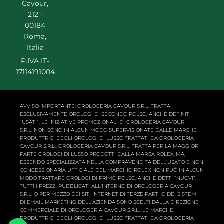
Cavour,
212 -
00184
Roma,
Italia
P.IVA IT-
17114191004
AVVISO IMPORTANTE: OROLOGERIA CAVOUR S.R.L. TRATTA
ESCLUSIVAMENTE OROLOGI DI SECONDO POLSO, ANCHE DEFINITI
“USATI”. LE INIZIATIVE PROMOZIONALI DI OROLOGERIA CAVOUR
S.R.L. NON SONO IN ALCUN MODO SUPERVISIONATE DALLE MARCHE
PRODUTTRICI DEGLI OROLOGI DI LUSSO TRATTATI DA OROLOGERIA
CAVOUR S.R.L.. OROLOGERIA CAVOUR S.R.L. TRATTA PER LA MAGGIOR
PARTE OROLOGI DI LUSSO PRODOTTI DALLA MARCA ROLEX, MA,
ESSENDO SPECIALIZZATA NELLA COMPRAVENDITA DELL’USATO E NON
CONCESSIONARIA UFFICIALE DEL MARCHIO ROLEX NON PUÒ IN ALCUN
MODO TRATTARE OROLOGI DI PRIMO POLSO, ANCHE DETTI “NUOVI”.
TUTTI I PREZZI PUBBLICATI ALL’INTERNO DI OROLOGERIA CAVOUR
S.R.L. O PER MEZZO DEI SITI INTERNET DI TERZE PARTI O DEI SISTEMI
DI EMAIL MARKETING DELL’AZIENDA SONO SCELTI DALLA DIREZIONE
COMMERCIALE DI OROLOGERIA CAVOUR S.R.L.. LE MARCHE
PRODUTTRICI DEGLI OROLOGI DI LUSSO TRATTATI DA OROLOGERIA