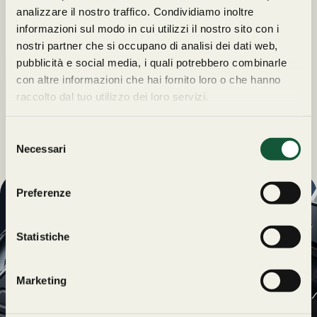
analizzare il nostro traffico. Condividiamo inoltre
informazioni sul modo in cui utilizzi il nostro sito con i
nostri partner che si occupano di analisi dei dati web,
pubblicità e social media, i quali potrebbero combinarle
con altre informazioni che hai fornito loro o che hanno
raccolto dal tuo utilizzo dei loro servizi.
S
Necessari
e
l
e
Preferenze
z
UN REGALO
i
ESCLUSIVO
o
Statistiche
PER TE
n
e
Iscriviti alla newsletter di
Marketing
d
Orologeria Cavour e
e
rimani sempre
Dichiaro di voler