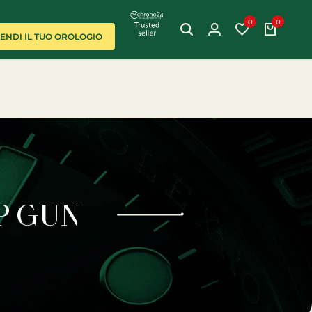
0
0
VENDI IL TUO OROLOGIO
ORARI ESTIVI:
DAL LUNEDÌ AL VENERDÌ 10.00–18.00
.
P GUN