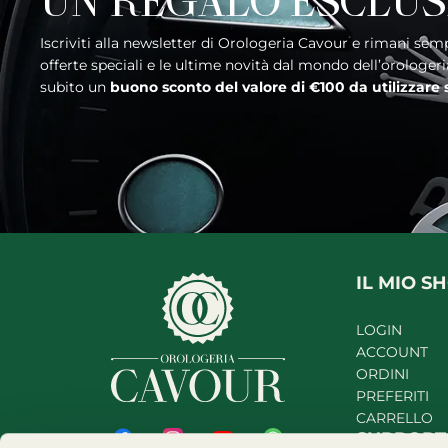
UN REGALO ESCLUS
Iscriviti alla newsletter di Orologeria Cavour e rimani sempre aggiornato sui nuovi arrivi, le
offerte speciali e le ultime novità dal mondo dell’orologer
subito un
buono sconto del valore di €100 da utilizzare
IL MIO S
LOGIN
ACCOUNT
ORDINI
PREFERITI
CARRELLO
SUPPOR