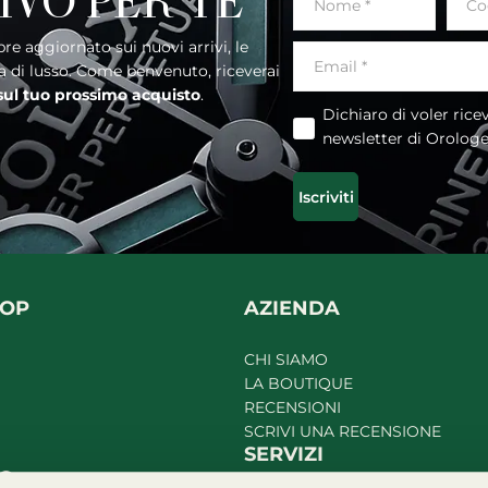
IVO PER TE
ia di lusso. Come benvenuto, riceverai
 sul tuo prossimo acquisto
.
Dichiaro di voler ricevere la
newsletter di Orolog
Iscriviti
HOP
AZIENDA
CHI SIAMO
LA BOUTIQUE
RECENSIONI
SCRIVI UNA RECENSIONE
SERVIZI
TO