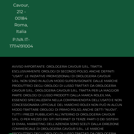
Cavour,
212 -
00184
Roma,
Italia
P.IVA IT-
17114191004
AVVISO IMPORTANTE: OROLOGERIA CAVOUR S.R.L. TRATTA
ESCLUSIVAMENTE OROLOGI DI SECONDO POLSO, ANCHE DEFINITI
“USATI”. LE INIZIATIVE PROMOZIONALI DI OROLOGERIA CAVOUR
S.R.L. NON SONO IN ALCUN MODO SUPERVISIONATE DALLE MARCHE
PRODUTTRICI DEGLI OROLOGI DI LUSSO TRATTATI DA OROLOGERIA
CAVOUR S.R.L.. OROLOGERIA CAVOUR S.R.L. TRATTA PER LA MAGGIOR
PARTE OROLOGI DI LUSSO PRODOTTI DALLA MARCA ROLEX, MA,
ESSENDO SPECIALIZZATA NELLA COMPRAVENDITA DELL’USATO E NON
CONCESSIONARIA UFFICIALE DEL MARCHIO ROLEX NON PUÒ IN ALCUN
MODO TRATTARE OROLOGI DI PRIMO POLSO, ANCHE DETTI “NUOVI”.
TUTTI I PREZZI PUBBLICATI ALL’INTERNO DI OROLOGERIA CAVOUR
S.R.L. O PER MEZZO DEI SITI INTERNET DI TERZE PARTI O DEI SISTEMI
DI EMAIL MARKETING DELL’AZIENDA SONO SCELTI DALLA DIREZIONE
COMMERCIALE DI OROLOGERIA CAVOUR S.R.L.. LE MARCHE
PRODUTTRICI DEGLI OROLOGI DI LUSSO TRATTATI DA OROLOGERIA