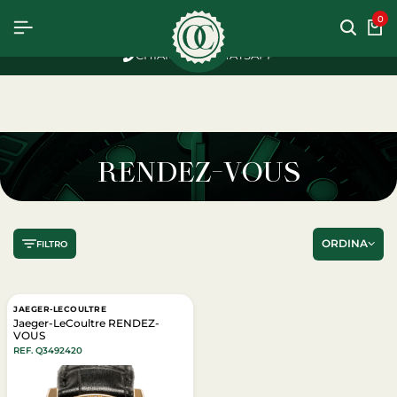
OSTO
OSTO
OSTO
0
CHIAMACI
WHATSAPP
RENDEZ-VOUS
ORDINA
FILTRO
JAEGER-LECOULTRE
Jaeger-LeCoultre RENDEZ-
VOUS
REF. Q3492420