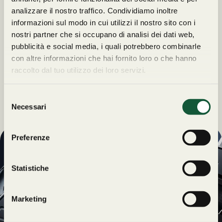
analizzare il nostro traffico. Condividiamo inoltre
informazioni sul modo in cui utilizzi il nostro sito con i
nostri partner che si occupano di analisi dei dati web,
pubblicità e social media, i quali potrebbero combinarle
con altre informazioni che hai fornito loro o che hanno
raccolto dal tuo utilizzo dei loro servizi.
S
Necessari
e
l
e
Preferenze
z
UN REGALO
i
ESCLUSIVO
o
Statistiche
n
PER TE
e
Iscriviti alla newsletter di
Marketing
d
Orologeria Cavour e
e
rimani sempre
Dichiaro di voler