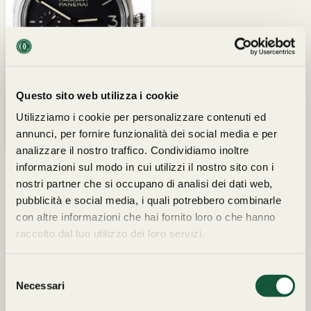
Questo sito web utilizza i cookie
Utilizziamo i cookie per personalizzare contenuti ed
Anno 2013, Garanzia Originale
8.200,00
€
annunci, per fornire funzionalità dei social media e per
RO7465
analizzare il nostro traffico. Condividiamo inoltre
informazioni sul modo in cui utilizzi il nostro sito con i
nostri partner che si occupano di analisi dei dati web,
pubblicità e social media, i quali potrebbero combinarle
con altre informazioni che hai fornito loro o che hanno
raccolto dal tuo utilizzo dei loro servizi.
I NOSTRI PARTNERS
S
Necessari
e
l