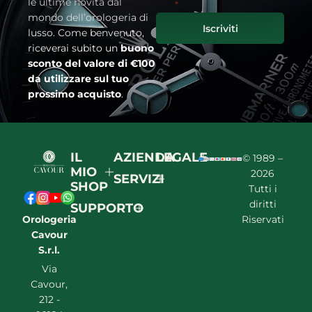
le ultime novità dal
*
mondo dell’orologeria di
Iscriviti
lusso. Come benvenuto,
riceverai subito un
buono
sconto del valore di €100
da utilizzare sul tuo
prossimo acquisto
.
IL
AZIENDA
LEGALE
© 1989 –
MIO
2026
SERVIZI
SHOP
Tutti i
diritti
SUPPORTO
Orologeria
Riservati
Cavour
S.r.l.
Via
Cavour,
212 -