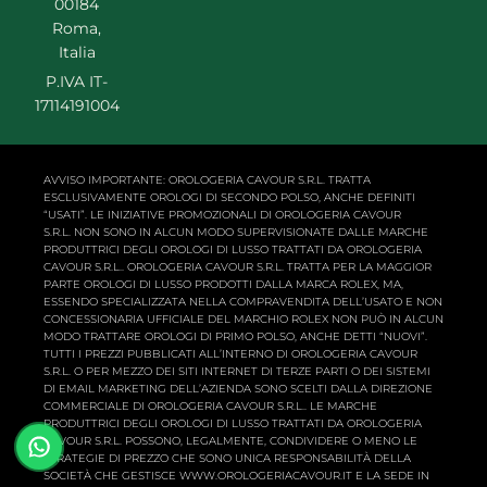
00184
Roma,
Italia
P.IVA IT-
17114191004
AVVISO IMPORTANTE: OROLOGERIA CAVOUR S.R.L. TRATTA
ESCLUSIVAMENTE OROLOGI DI SECONDO POLSO, ANCHE DEFINITI
“USATI”. LE INIZIATIVE PROMOZIONALI DI OROLOGERIA CAVOUR
S.R.L. NON SONO IN ALCUN MODO SUPERVISIONATE DALLE MARCHE
PRODUTTRICI DEGLI OROLOGI DI LUSSO TRATTATI DA OROLOGERIA
CAVOUR S.R.L.. OROLOGERIA CAVOUR S.R.L. TRATTA PER LA MAGGIOR
PARTE OROLOGI DI LUSSO PRODOTTI DALLA MARCA ROLEX, MA,
ESSENDO SPECIALIZZATA NELLA COMPRAVENDITA DELL’USATO E NON
CONCESSIONARIA UFFICIALE DEL MARCHIO ROLEX NON PUÒ IN ALCUN
MODO TRATTARE OROLOGI DI PRIMO POLSO, ANCHE DETTI “NUOVI”.
TUTTI I PREZZI PUBBLICATI ALL’INTERNO DI OROLOGERIA CAVOUR
S.R.L. O PER MEZZO DEI SITI INTERNET DI TERZE PARTI O DEI SISTEMI
DI EMAIL MARKETING DELL’AZIENDA SONO SCELTI DALLA DIREZIONE
COMMERCIALE DI OROLOGERIA CAVOUR S.R.L.. LE MARCHE
PRODUTTRICI DEGLI OROLOGI DI LUSSO TRATTATI DA OROLOGERIA
CAVOUR S.R.L. POSSONO, LEGALMENTE, CONDIVIDERE O MENO LE
STRATEGIE DI PREZZO CHE SONO UNICA RESPONSABILITÀ DELLA
SOCIETÀ CHE GESTISCE WWW.OROLOGERIACAVOUR.IT E LA SEDE IN