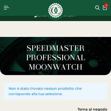
OSTO
OSTO
OSTO
0
CHIAMACI
WHATSAPP
SPEEDMASTER
PROFESSIONAL
MOONWATCH
Non è stato trovato nessun prodotto che
corrisponde alla tua selezione.
Torna al negozio