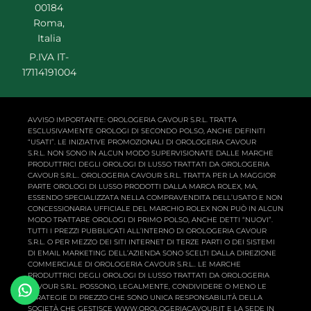
00184
Roma,
Italia
P.IVA IT-
17114191004
AVVISO IMPORTANTE: OROLOGERIA CAVOUR S.R.L. TRATTA
ESCLUSIVAMENTE OROLOGI DI SECONDO POLSO, ANCHE DEFINITI
“USATI”. LE INIZIATIVE PROMOZIONALI DI OROLOGERIA CAVOUR
S.R.L. NON SONO IN ALCUN MODO SUPERVISIONATE DALLE MARCHE
PRODUTTRICI DEGLI OROLOGI DI LUSSO TRATTATI DA OROLOGERIA
CAVOUR S.R.L.. OROLOGERIA CAVOUR S.R.L. TRATTA PER LA MAGGIOR
PARTE OROLOGI DI LUSSO PRODOTTI DALLA MARCA ROLEX, MA,
ESSENDO SPECIALIZZATA NELLA COMPRAVENDITA DELL’USATO E NON
CONCESSIONARIA UFFICIALE DEL MARCHIO ROLEX NON PUÒ IN ALCUN
MODO TRATTARE OROLOGI DI PRIMO POLSO, ANCHE DETTI “NUOVI”.
TUTTI I PREZZI PUBBLICATI ALL’INTERNO DI OROLOGERIA CAVOUR
S.R.L. O PER MEZZO DEI SITI INTERNET DI TERZE PARTI O DEI SISTEMI
DI EMAIL MARKETING DELL’AZIENDA SONO SCELTI DALLA DIREZIONE
COMMERCIALE DI OROLOGERIA CAVOUR S.R.L.. LE MARCHE
PRODUTTRICI DEGLI OROLOGI DI LUSSO TRATTATI DA OROLOGERIA
CAVOUR S.R.L. POSSONO, LEGALMENTE, CONDIVIDERE O MENO LE
STRATEGIE DI PREZZO CHE SONO UNICA RESPONSABILITÀ DELLA
SOCIETÀ CHE GESTISCE WWW.OROLOGERIACAVOUR.IT E LA SEDE IN