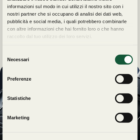
informazioni sul modo in cui utilizzi il nostro sito con i
nostri partner che si occupano di analisi dei dati web,
pubblicità e social media, i quali potrebbero combinarle
con altre informazioni che hai fornito loro o che hanno
raccolto dal tuo utilizzo dei loro servizi.
S
Necessari
e
l
e
Preferenze
UN REGALO
z
ESCLUSIVO
i
o
Statistiche
PER TE
n
Iscriviti alla newsletter di
e
Orologeria Cavour e
Marketing
d
rimani sempre
Dichiaro di voler
e
aggiornato sui nuovi
ricevere la newsletter
l
arrivi, le offerte speciali e
di Orologeria Cavour.