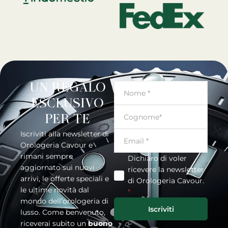
UN REGALO
ESCLUSIVO
PER TE
Iscriviti alla newsletter di
Orologeria Cavour e
rimani sempre
Dichiaro di voler
aggiornato sui nuovi
ricevere la newsletter
arrivi, le offerte speciali e
di Orologeria Cavour.
le ultime novità dal
*
mondo dell’orologeria di
Iscriviti
lusso. Come benvenuto,
riceverai subito un
buono