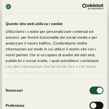
cinturino è in pelle. L’ orologio ha la scatola CAVOUR, la
garanzia a corredo è quella del negozio Cavour. (seriale:
851xxxx). Breguet Type XXI 3810ST è venduto da Cavour a €
7.190,00.
Questo sito web utilizza i cookie
Utilizziamo i cookie per personalizzare contenuti ed
annunci, per fornire funzionalità dei social media e per
analizzare il nostro traffico. Condividiamo inoltre
informazioni sul modo in cui utilizzi il nostro sito con i
nostri partner che si occupano di analisi dei dati web,
Tutte le spedizioni
Reso
entro 14
pubblicità e social media, i quali potrebbero combinarle
sono
tracciabili
e
giorni
. I costi di
con altre informazioni che hai fornito loro o che hanno
assicurate per
spedizione non
raccolto dal tuo utilizzo dei loro servizi.
l’intero importo
.
sono rimborsabili.
Consegna entro 72
LEGGI I TERMINI COMPLETI
ore.
S
SULLE SPEDIZIONI E I RESI
Necessari
e
l
e
Preferenze
z