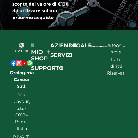
sconto del valore di €100
da utilizzare sul tuo
prossimo acquisto
.
IL
AZIENDA
LEGALE
© 1989 –
MIO
2026
SERVIZI
SHOP
Tutti i
diritti
SUPPORTO
Orologeria
Riservati
Cavour
S.r.l.
Via
Cavour,
212 -
00184
Roma,
Italia
P.IVA IT-