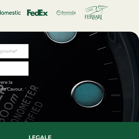
eria Cavour.
*
LEGALE