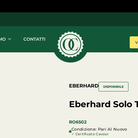
AMO
CONTATTI
Orologeria
L'eccellenza
Cavour
in
ogni
secondo
EBERHARD
DISPONIBILE
Eberhard Solo
RO6502
Condizione: Pari Al Nuovo
✓ Certificato Cavour