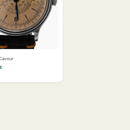
 Cavour
€