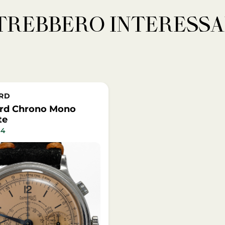
OTREBBERO INTERESSA
ARD
rd Chrono Mono
te
44