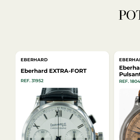
P
EBERHARD
EBERH
Eberha
Eberhard EXTRA-FORT
Pulsan
REF. 31952
REF. 180