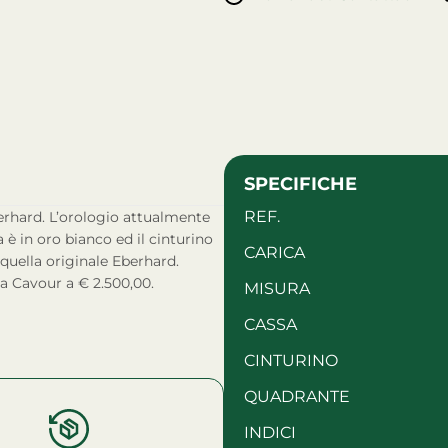
SPECIFICHE
REF.
 è in oro bianco ed il cinturino
CARICA
è quella originale Eberhard.
da Cavour a € 2.500,00.
MISURA
CASSA
CINTURINO
QUADRANTE
INDICI