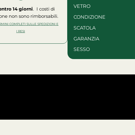
VETRO
entro 14 giorni
. I costi di
one non sono rimborsabili.
CONDIZIONE
ERMINI COMPLETI SULLE SPEDIZIONI E
SCATOLA
I RESI
GARANZIA
SESSO