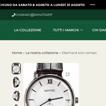
ABATO 8 AGOSTO A LUNEDÌ 31 AGOSTO
ABATO 8 AGOSTO A LUNEDÌ 31 AGOSTO
ABATO 8 AGOSTO A LUNEDÌ 31 AGOSTO
ABATO 8 AGOSTO A LUNEDÌ 31 AGOSTO
ABATO 8 AGOSTO A LUNEDÌ 31 AGOSTO
CHIAMACI
WHATSAPP
LA COLLEZIONE
TUTTI I MARCHI
CHI SI
Home
»
La nostra collezione
»
Eberhard solo tempo