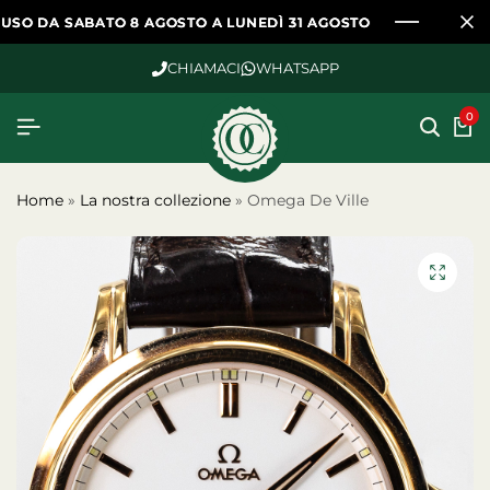
SABATO 8 AGOSTO A LUNEDÌ 31 AGOSTO
SABATO 8 AGOSTO A LUNEDÌ 31 AGOSTO
SABATO 8 AGOSTO A LUNEDÌ 31 AGOSTO
CHIAMACI
WHATSAPP
0
Home
»
La nostra collezione
»
Omega De Ville