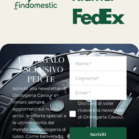
UN REGALO
ESCLUSIVO
PER TE
Iscriviti alla newsletter di
Orologeria Cavour e
rimani sempre
Dichiaro di voler
aggiornato sui nuovi
ricevere la newsletter
arrivi, le offerte speciali e
di Orologeria Cavour.
le ultime novità dal
*
mondo dell’orologeria di
Iscriviti
lusso. Come benvenuto,