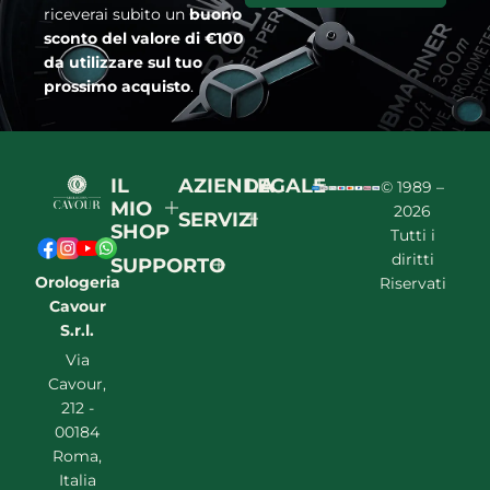
riceverai subito un
buono
sconto del valore di €100
da utilizzare sul tuo
prossimo acquisto
.
IL
AZIENDA
LEGALE
© 1989 –
MIO
2026
SERVIZI
SHOP
Tutti i
diritti
SUPPORTO
Orologeria
Riservati
Cavour
S.r.l.
Via
Cavour,
212 -
00184
Roma,
Italia