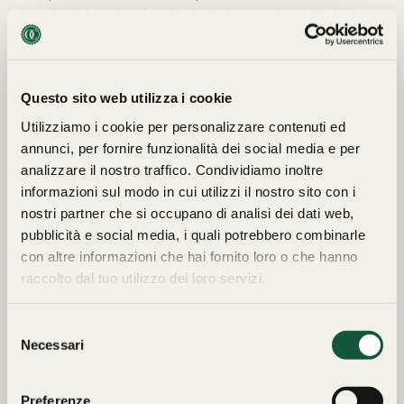
cinturino è in pelle. L’ orologio ha la scatola originale, la
garanzia è quella originale Omega. (seriale: 807xxxx).
Omega De Ville 46542000 è venduto da Cavour a €
6.900,00.
Questo sito web utilizza i cookie
Utilizziamo i cookie per personalizzare contenuti ed
annunci, per fornire funzionalità dei social media e per
analizzare il nostro traffico. Condividiamo inoltre
informazioni sul modo in cui utilizzi il nostro sito con i
Tutte le spedizioni
Reso
entro 14
nostri partner che si occupano di analisi dei dati web,
sono
tracciabili
e
giorni
. I costi di
pubblicità e social media, i quali potrebbero combinarle
assicurate per
spedizione non
con altre informazioni che hai fornito loro o che hanno
l’intero importo
.
sono rimborsabili.
raccolto dal tuo utilizzo dei loro servizi.
Consegna entro 72
LEGGI I TERMINI COMPLETI
ore.
SULLE SPEDIZIONI E I RESI
S
Necessari
e
l
e
Preferenze