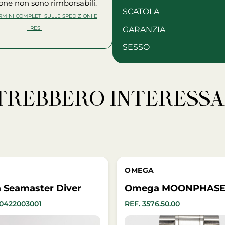
one non sono rimborsabili.
SCATOLA
ERMINI COMPLETI SULLE SPEDIZIONI E
I RESI
GARANZIA
SESSO
OTREBBERO INTERESSA
OMEGA
Seamaster Diver
Omega MOONPHAS
030422003001
REF. 3576.50.00