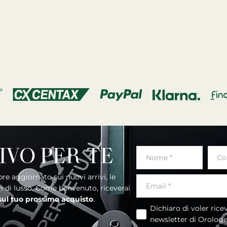
IVO PER TE
ia di lusso. Come benvenuto, riceverai
 sul tuo prossimo acquisto
.
Dichiaro di voler ricevere la
newsletter di Orolog