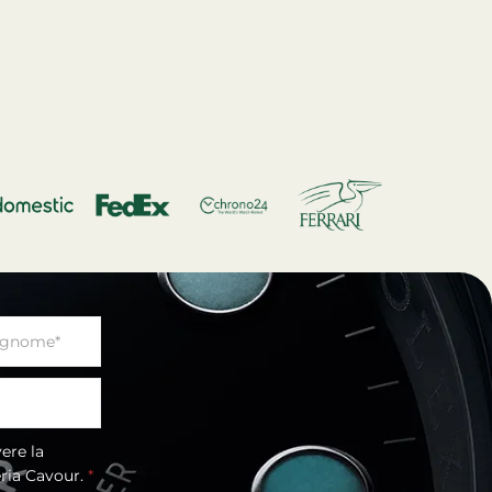
eria Cavour.
*