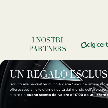
I NOSTRI
PARTNERS
UN REGALO ESCLUS
Iscriviti alla newsletter di Orologeria Cavour e rimani sempre aggiornato sui nuovi arrivi, le
offerte speciali e le ultime novità dal mondo dell’orologer
subito un
buono sconto del valore di €100 da utilizzare