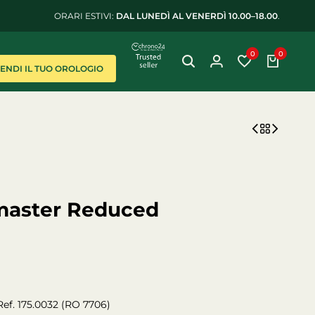
ORARI ESTIVI:
DAL LUNEDÌ AL VENERDÌ 10.00–18.00
.
0
0
VENDI IL TUO OROLOGIO
master Reduced
f. 175.0032 (RO 7706)