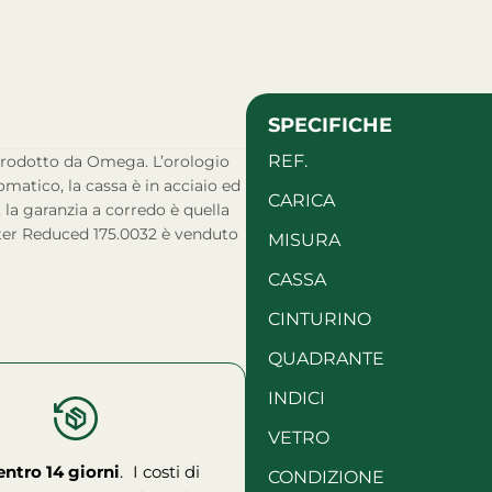
SPECIFICHE
REF.
matico, la cassa è in acciaio ed
CARICA
, la garanzia a corredo è quella
ter Reduced 175.0032 è venduto
MISURA
CASSA
CINTURINO
QUADRANTE
INDICI
VETRO
entro 14 giorni
. I costi di
CONDIZIONE