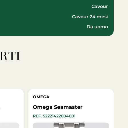
Cavour
Cavour 24 mesi
da uomo
RTI
OMEGA
E
Omega Seamaster
REF. 52221422004001