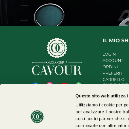
IL MIO S
LOGIN
ACCOUNT
ORDINI
PREFERITI
CARRELLO
SUPPOR
Orologeria Cavour S.r.l.
Questo sito web utilizza 
CONTATTI
Via Cavour, 212 - 00184 Roma, Italia
Utilizziamo i cookie per personalizzare contenuti ed annunci, per fornire funzionalità dei social media e
CHIAMACI
P.IVA IT-17114191004
WHATSAPP
per analizzare il nostro tra
© 1989 – 2026 Tutti i diritti Riservati
con i nostri partner che si
combinarle con altre inform