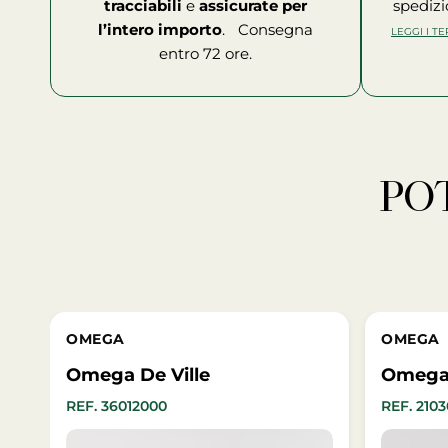
tracciabili
e
assicurate per
spedizi
l’intero importo
. Consegna
LEGGI I T
entro 72 ore.
P
OMEGA
OMEGA
Omega De Ville
Omega 
REF. 36012000
REF. 21