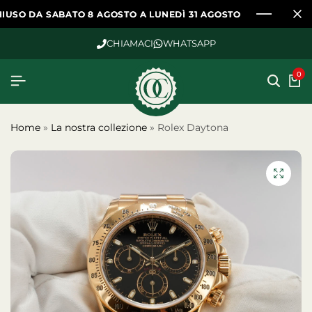
 SABATO 8 AGOSTO A LUNEDÌ 31 AGOSTO
 SABATO 8 AGOSTO A LUNEDÌ 31 AGOSTO
 SABATO 8 AGOSTO A LUNEDÌ 31 AGOSTO
CHIAMACI
WHATSAPP
0
Home
»
La nostra collezione
»
Rolex Daytona