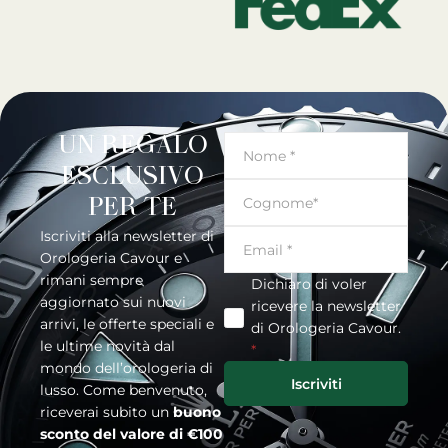
UN REGALO
ESCLUSIVO
PER TE
Iscriviti alla newsletter di
Orologeria Cavour e
rimani sempre
Dichiaro di voler
aggiornato sui nuovi
ricevere la newsletter
arrivi, le offerte speciali e
di Orologeria Cavour.
le ultime novità dal
*
mondo dell’orologeria di
Iscriviti
lusso. Come benvenuto,
riceverai subito un
buono
sconto del valore di €100