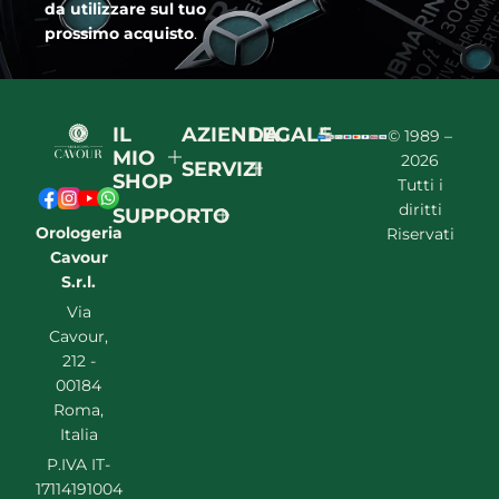
da utilizzare sul tuo
prossimo acquisto
.
IL
AZIENDA
LEGALE
© 1989 –
MIO
2026
SERVIZI
SHOP
Tutti i
diritti
SUPPORTO
Orologeria
Riservati
Cavour
S.r.l.
Via
Cavour,
212 -
00184
Roma,
Italia
P.IVA IT-
17114191004