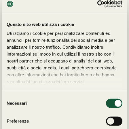
quella originale Rolex. (seriale: 451xxxx). Rolex Daytona
116528 è venduto da Cavour a € 40.900,00.
Questo sito web utilizza i cookie
Utilizziamo i cookie per personalizzare contenuti ed
annunci, per fornire funzionalità dei social media e per
analizzare il nostro traffico. Condividiamo inoltre
Tutte le spedizioni
Reso
entro 14
informazioni sul modo in cui utilizzi il nostro sito con i
sono
tracciabili
e
giorni
. I costi di
nostri partner che si occupano di analisi dei dati web,
assicurate per
spedizione non
pubblicità e social media, i quali potrebbero combinarle
l’intero importo
.
sono rimborsabili.
con altre informazioni che hai fornito loro o che hanno
Consegna entro 72
LEGGI I TERMINI COMPLETI
raccolto dal tuo utilizzo dei loro servizi.
ore.
SULLE SPEDIZIONI E I RESI
S
Necessari
e
l
e
Preferenze
z