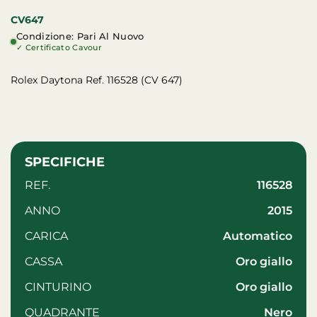
CV647
Condizione: Pari Al Nuovo
✓ Certificato Cavour
Rolex Daytona Ref. 116528 (CV 647)
SPECIFICHE
REF.
116528
ANNO
2015
CARICA
automatico
CASSA
oro giallo
CINTURINO
oro giallo
QUADRANTE
Nero