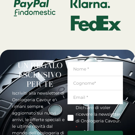
UN REGALO
ESCLUSIVO
PER TE
Iscriviti alla newsletter di
Orologeria Cavour e
rimani sempre
Dichiaro di voler
aggiornato sui nuovi
ricevere la newsletter
arrivi, le offerte speciali e
di Orologeria Cavour.
le ultime novità dal
*
mondo dell’orologeria di