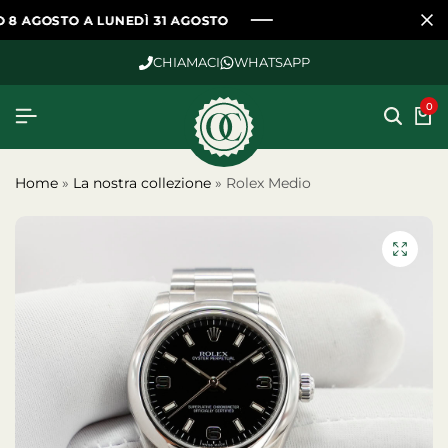
 A LUNEDÌ 31 AGOSTO
 A LUNEDÌ 31 AGOSTO
 A LUNEDÌ 31 AGOSTO
CHIAMACI
WHATSAPP
0
Home
»
La nostra collezione
»
Rolex Medio