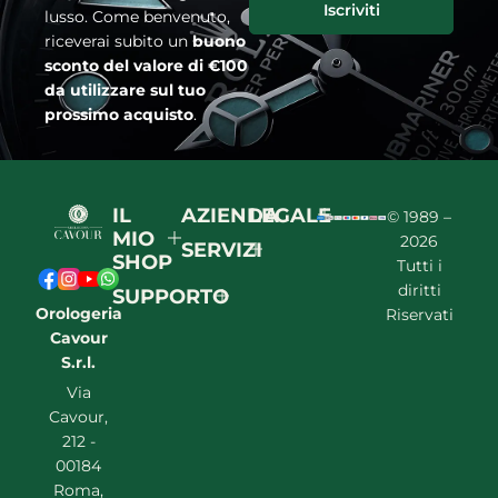
Iscriviti
lusso. Come benvenuto,
riceverai subito un
buono
sconto del valore di €100
da utilizzare sul tuo
prossimo acquisto
.
IL
AZIENDA
LEGALE
© 1989 –
MIO
2026
SERVIZI
SHOP
Tutti i
diritti
SUPPORTO
Orologeria
Riservati
Cavour
S.r.l.
Via
Cavour,
212 -
00184
Roma,