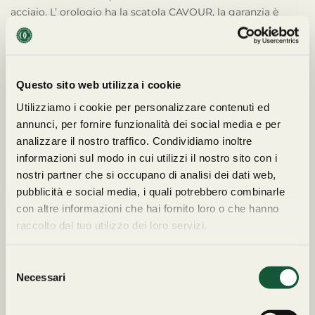
acciaio. L’ orologio ha la scatola CAVOUR, la garanzia è
quella originale Rolex. (seriale: m52xxxx). Rolex Medio
177200 è venduto da Cavour a € 5.290,00.
Questo sito web utilizza i cookie
Utilizziamo i cookie per personalizzare contenuti ed
annunci, per fornire funzionalità dei social media e per
analizzare il nostro traffico. Condividiamo inoltre
Tutte le spedizioni
Reso
entro 14
informazioni sul modo in cui utilizzi il nostro sito con i
sono
tracciabili
e
giorni
. I costi di
nostri partner che si occupano di analisi dei dati web,
assicurate per
spedizione non
pubblicità e social media, i quali potrebbero combinarle
l’intero importo
.
sono rimborsabili.
con altre informazioni che hai fornito loro o che hanno
Consegna entro 72
LEGGI I TERMINI COMPLETI
raccolto dal tuo utilizzo dei loro servizi.
ore.
SULLE SPEDIZIONI E I RESI
S
Necessari
e
l
e