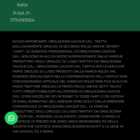
Italia
P.IVA IT-
17114191004
AVVISO IMPORTANTE: OROLOGERIA CAVOUR S.R.L. TRATTA
ESCLUSIVAMENTE OROLOGI DI SECONDO POLSO, ANCHE DEFINITI
“USATI”. LE INIZIATIVE PROMOZIONALI DI OROLOGERIA CAVOUR
S.R.L. NON SONO IN ALCUN MODO SUPERVISIONATE DALLE MARCHE
PRODUTTRICI DEGLI OROLOGI DI LUSSO TRATTATI DA OROLOGERIA
CAVOUR S.R.L.. OROLOGERIA CAVOUR S.R.L. TRATTA PER LA MAGGIOR
PARTE OROLOGI DI LUSSO PRODOTTI DALLA MARCA ROLEX, MA,
ESSENDO SPECIALIZZATA NELLA COMPRAVENDITA DELL’USATO E NON
CONCESSIONARIA UFFICIALE DEL MARCHIO ROLEX NON PUÒ IN ALCUN
MODO TRATTARE OROLOGI DI PRIMO POLSO, ANCHE DETTI “NUOVI”.
TUTTI I PREZZI PUBBLICATI ALL’INTERNO DI OROLOGERIA CAVOUR
S.R.L. O PER MEZZO DEI SITI INTERNET DI TERZE PARTI O DEI SISTEMI
DI EMAIL MARKETING DELL’AZIENDA SONO SCELTI DALLA DIREZIONE
COMMERCIALE DI OROLOGERIA CAVOUR S.R.L.. LE MARCHE
PRODUTTRICI DEGLI OROLOGI DI LUSSO TRATTATI DA OROLOGERIA
CAVOUR S.R.L. POSSONO, LEGALMENTE, CONDIVIDERE O MENO LE
STRATEGIE DI PREZZO CHE SONO UNICA RESPONSABILITÀ DELLA
SOCIETÀ CHE GESTISCE WWW.OROLOGERIACAVOUR.IT E LA SEDE IN
VIA CAVOUR, 212 A ROMA.