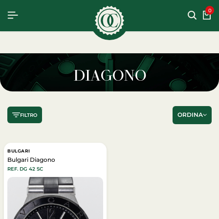
CHIAMACI
WHATSAPP
0
DIAGONO
ORDINA
FILTRO
BULGARI
Bulgari Diagono
REF. DG 42 SC