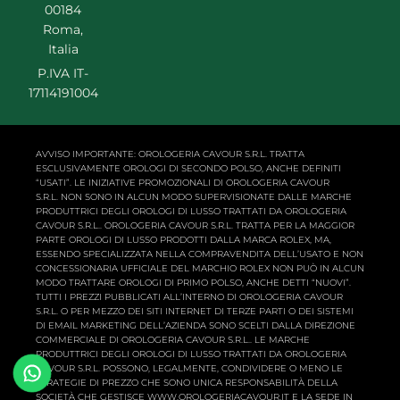
00184
Roma,
Italia
P.IVA IT-
17114191004
AVVISO IMPORTANTE: OROLOGERIA CAVOUR S.R.L. TRATTA
ESCLUSIVAMENTE OROLOGI DI SECONDO POLSO, ANCHE DEFINITI
“USATI”. LE INIZIATIVE PROMOZIONALI DI OROLOGERIA CAVOUR
S.R.L. NON SONO IN ALCUN MODO SUPERVISIONATE DALLE MARCHE
PRODUTTRICI DEGLI OROLOGI DI LUSSO TRATTATI DA OROLOGERIA
CAVOUR S.R.L.. OROLOGERIA CAVOUR S.R.L. TRATTA PER LA MAGGIOR
PARTE OROLOGI DI LUSSO PRODOTTI DALLA MARCA ROLEX, MA,
ESSENDO SPECIALIZZATA NELLA COMPRAVENDITA DELL’USATO E NON
CONCESSIONARIA UFFICIALE DEL MARCHIO ROLEX NON PUÒ IN ALCUN
MODO TRATTARE OROLOGI DI PRIMO POLSO, ANCHE DETTI “NUOVI”.
TUTTI I PREZZI PUBBLICATI ALL’INTERNO DI OROLOGERIA CAVOUR
S.R.L. O PER MEZZO DEI SITI INTERNET DI TERZE PARTI O DEI SISTEMI
DI EMAIL MARKETING DELL’AZIENDA SONO SCELTI DALLA DIREZIONE
COMMERCIALE DI OROLOGERIA CAVOUR S.R.L.. LE MARCHE
PRODUTTRICI DEGLI OROLOGI DI LUSSO TRATTATI DA OROLOGERIA
CAVOUR S.R.L. POSSONO, LEGALMENTE, CONDIVIDERE O MENO LE
STRATEGIE DI PREZZO CHE SONO UNICA RESPONSABILITÀ DELLA
SOCIETÀ CHE GESTISCE WWW.OROLOGERIACAVOUR.IT E LA SEDE IN