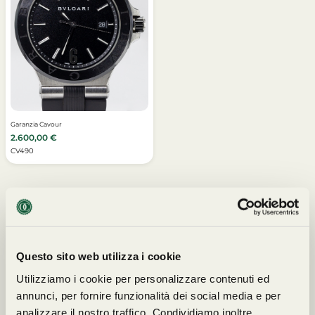
Garanzia Cavour
2.600,00
€
CV490
Questo sito web utilizza i cookie
I NOSTRI PARTNERS
Utilizziamo i cookie per personalizzare contenuti ed
annunci, per fornire funzionalità dei social media e per
analizzare il nostro traffico. Condividiamo inoltre