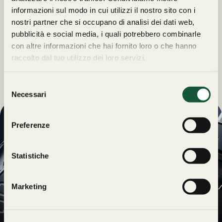
informazioni sul modo in cui utilizzi il nostro sito con i
nostri partner che si occupano di analisi dei dati web,
pubblicità e social media, i quali potrebbero combinarle
con altre informazioni che hai fornito loro o che hanno
raccolto dal tuo utilizzo dei loro servizi.
S
Necessari
e
l
e
Preferenze
UN REGALO
z
ESCLUSIVO
i
o
Statistiche
PER TE
n
Iscriviti alla newsletter di
e
Orologeria Cavour e
Marketing
d
rimani sempre
Dichiaro di voler
e
aggiornato sui nuovi
ricevere la newsletter
l
arrivi, le offerte speciali e
di Orologeria Cavour.