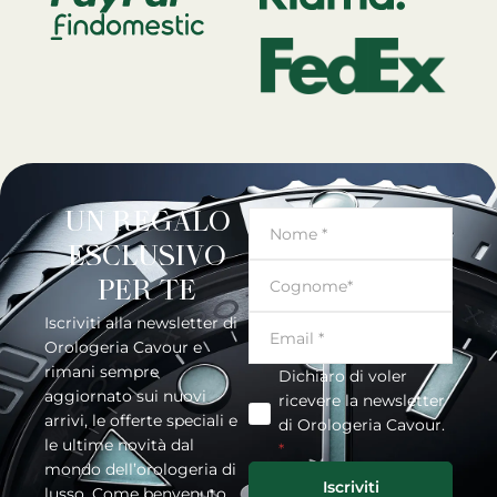
UN REGALO
ESCLUSIVO
PER TE
Iscriviti alla newsletter di
Orologeria Cavour e
rimani sempre
Dichiaro di voler
aggiornato sui nuovi
ricevere la newsletter
arrivi, le offerte speciali e
di Orologeria Cavour.
le ultime novità dal
*
mondo dell’orologeria di
Iscriviti
lusso. Come benvenuto,