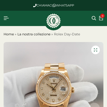
CHIAMACI
WHATSAPP
0
Home
»
La nostra collezione
»
Rolex Day-Date