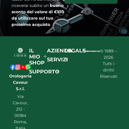
riceverai subito un
buono
sconto del valore di €100
da utilizzare sul tuo
prossimo acquisto
.
IL
AZIENDA
LEGALE
© 1989 –
MIO
2026
SERVIZI
SHOP
Tutti i
diritti
SUPPORTO
Orologeria
Riservati
Cavour
S.r.l.
Via
Cavour,
212 -
00184
Roma,
Italia