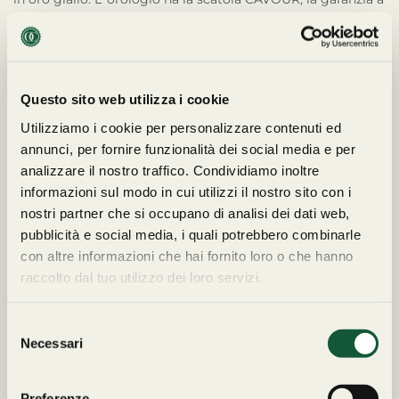
corredo è quella del negozio Cavour. (seriale: R97xxxx).
Rolex Day-Date 18238 è venduto da Cavour a € 17.500,00.
Questo sito web utilizza i cookie
Utilizziamo i cookie per personalizzare contenuti ed
annunci, per fornire funzionalità dei social media e per
Tutte le spedizioni
Reso
entro 14
analizzare il nostro traffico. Condividiamo inoltre
sono
tracciabili
e
giorni
. I costi di
informazioni sul modo in cui utilizzi il nostro sito con i
assicurate per
spedizione non
nostri partner che si occupano di analisi dei dati web,
l’intero importo
.
sono rimborsabili.
pubblicità e social media, i quali potrebbero combinarle
Consegna entro 72
con altre informazioni che hai fornito loro o che hanno
LEGGI I TERMINI COMPLETI
ore.
raccolto dal tuo utilizzo dei loro servizi.
SULLE SPEDIZIONI E I RESI
S
Necessari
e
l
e
Preferenze