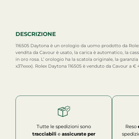
DESCRIZIONE
116505 Daytona è un orologio da uomo prodotto da Rolex. L’orologio attualmente in
vendita da Cavour è usato, la carica è automatico, la cassa
in oro rosa. L’ orologio ha la scatola originale, la garanzia 
x37xxxx). Rolex Daytona 116505 è venduto da Cavour a € 
Tutte le spedizioni sono
Reso
tracciabili
e
assicurate per
spedizi