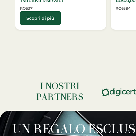
Trattativa Riservata
14.500,0
RO5371
RO6584
Scopri di più
I NOSTRI
PARTNERS
UN REGALO ESCLUS