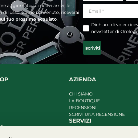
ia di lusso. Come benvenuto, riceverai
 sul tuo prossimo acquisto
.
Dichiaro di voler ricevere la
newsletter di Orolog
Iscriviti
HOP
AZIENDA
CHI SIAMO
LA BOUTIQUE
RECENSIONI
SCRIVI UNA RECENSIONE
SERVIZI
TO
RIPARAZIONI