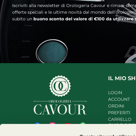
Iscriviti alla newsletter di Orologeria Cavour e rimani sempre aggiornato sui nuovi arrivi, le
offerte speciali e le ultime novità dal mondo dell’orologer
subito un
buono sconto del valore di €100 da utilizzare
IL MIO S
LOGIN
ACCOUNT
ORDINI
PREFERITI
CARRELLO
SUPPOR
Orologeria Cavour S.r.l.