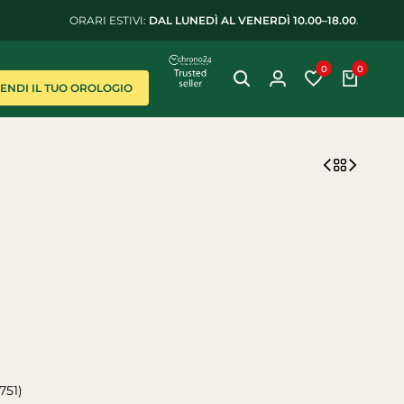
ORARI ESTIVI:
DAL LUNEDÌ AL VENERDÌ 10.00–18.00
.
0
0
VENDI IL TUO OROLOGIO
751)