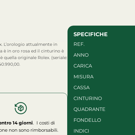
SPECIFICHE
REF.
 è in oro rosa ed il cinturino è
ANNO
è quella originale Rolex. (seriale:
40.990,00.
CARICA
MISURA
CASSA
CINTURINO
QUADRANTE
FONDELLO
entro 14 giorni
. I costi di
one non sono rimborsabili.
INDICI