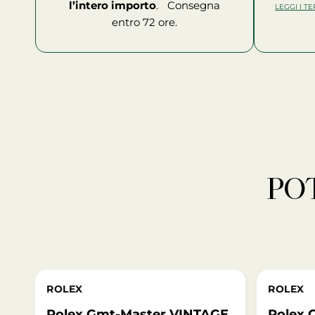
l’intero importo
. Consegna
LEGGI I T
entro 72 ore.
P
ROLEX
ROLEX
Rolex Gmt-Master VINTAGE
Rolex 