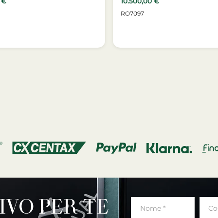
0
€
10.500,00
€
RO7097
IVO PER TE