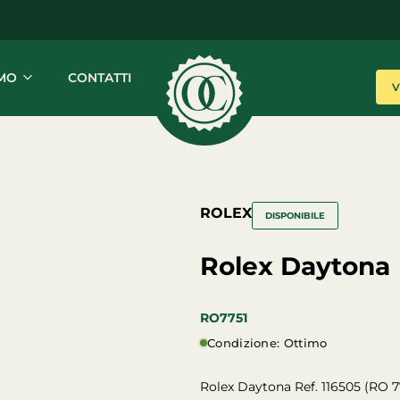
AMO
CONTATTI
Orologeria
L'eccellenza
Cavour
in
ogni
secondo
ROLEX
DISPONIBILE
Rolex Daytona
RO7751
Condizione: Ottimo
Rolex Daytona Ref. 116505 (RO 7