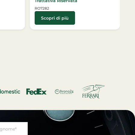
Trattativa Riservata
RO7282
Scopri di più