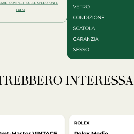
ERMINI COMPLETI SULLE SPEDIZIONI E
VETRO
I RESI
CONDIZIONE
SCATOLA
GARANZIA
SESSO
OTREBBERO INTERESSA
ROLEX
Gmt-Master VINTAGE
Rolex Medio